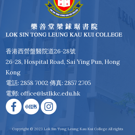
香港西營盤醫院道26-28號
26-28, Hospital Road, Sai Ying Pun, Hong
Kong
電話: 2858 7002 傳真: 2857 2705
電郵: office@lstlkkc.edu.hk
Copyright © 2023 Lok Sin Tong Leung Kau Kui College All rights