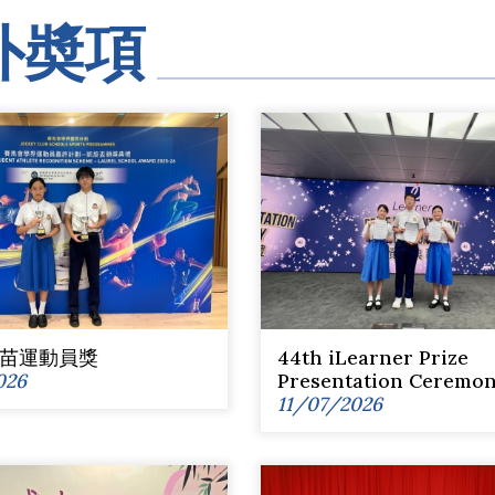
外奬項
苗運動員獎
44th iLearner Prize
026
Presentation Ceremo
11/07/2026