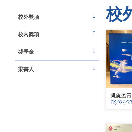
校
校外奬項
校內奬項
奬學金
梁書人
凱旋盃青
13/07/2