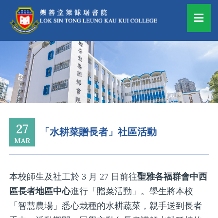
27
「水耕菜贈長者」社區活動
MAR
本校師生及社工於 3 月 27 日前往
聖雅各福群會中西
區長者地區中心
進行「贈菜活動」。學生將本校
「智慧農場」悉心栽種的水耕蔬菜，親手送到長者