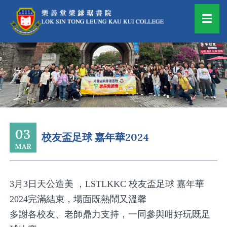
03
校友盃足球 嘉年華2024
MAR
3月3日天公造美 ，LSTLKKC 校友盃足球 嘉年華
2024完滿結束，場面既熱鬧又溫馨
多謝各校友、老師鼎力支持，一同參與咁好玩既足