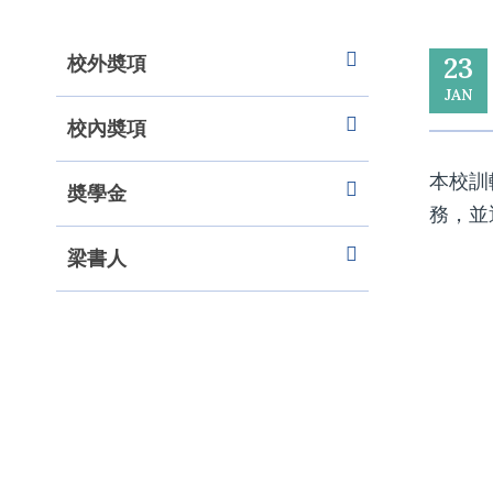
校外奬項
23
JAN
校內奬項
本校訓
奬學金
務，並
梁書人