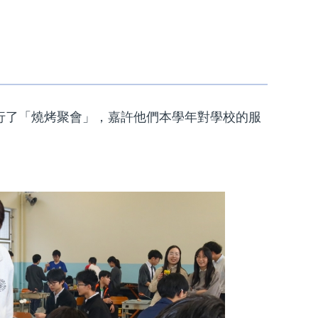
舉行了「燒烤聚會」，嘉許他們本學年對學校的服