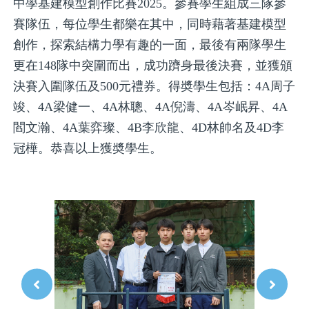
中學基建模型創作比賽2025。參賽學生組成三隊參
賽隊伍，每位學生都樂在其中，同時藉著基建模型
創作，探索結構力學有趣的一面，最後有兩隊學生
更在148隊中突圍而出，成功躋身最後決賽，並獲頒
決賽入圍隊伍及500元禮券。得奬學生包括：4A周子
竣、4A梁健一、4A林聰、4A倪濤、4A岑岷昇、4A
閻文瀚、4A葉弈璨、4B李欣龍、4D林帥名及4D李
冠樺。恭喜以上獲奬學生。