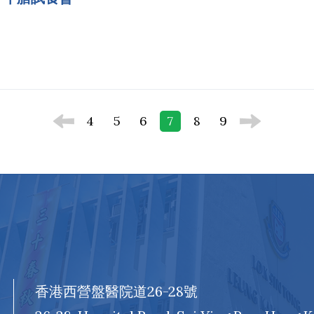
4
5
6
7
8
9
香港西營盤醫院道26-28號