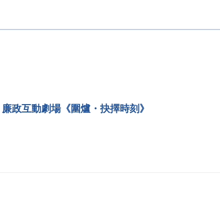
廉政互動劇場《圍爐・抉擇時刻》