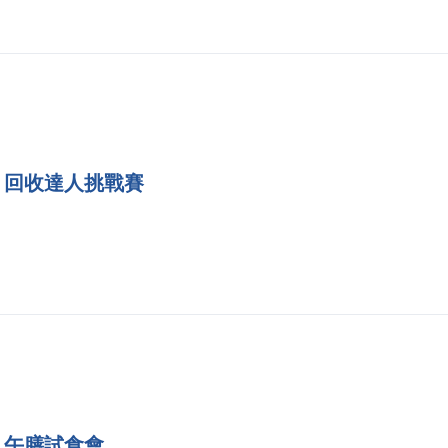
回收達人挑戰賽
午膳試食會