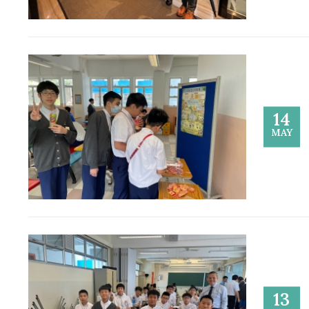
14
MAY
13