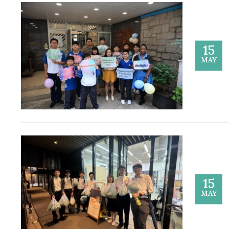
15
MAY
15
MAY