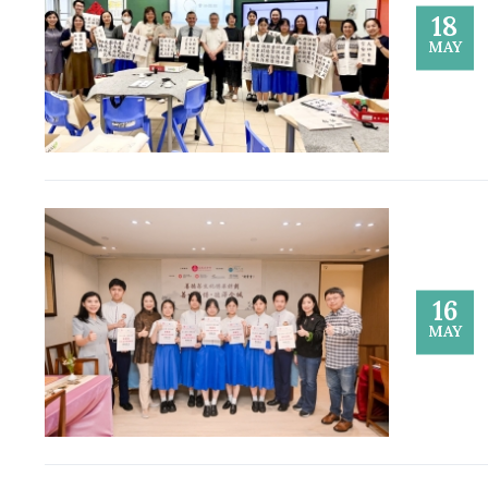
18
MAY
16
MAY