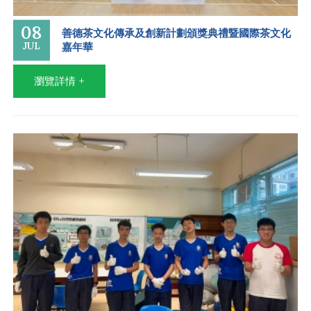
08
善德茶文化傳承及創新計劃頒獎典禮暨國際茶文化
JUL
嘉年華
瀏覽詳情 +