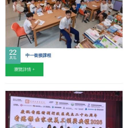
22
中一銜接課程
JUL
瀏覽詳情 +