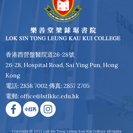
香港西營盤醫院道26-28號
26-28, Hospital Road, Sai Ying Pun, Hong
Kong
電話: 2858 7002 傳真: 2857 2705
電郵: office@lstlkkc.edu.hk
Copyright © 2023 Lok Sin Tong Leung Kau Kui College All rights