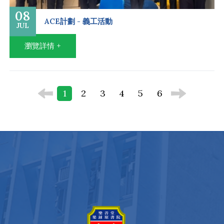
08
ACE計劃 - 義工活動
JUL
瀏覽詳情 +
1
2
3
4
5
6