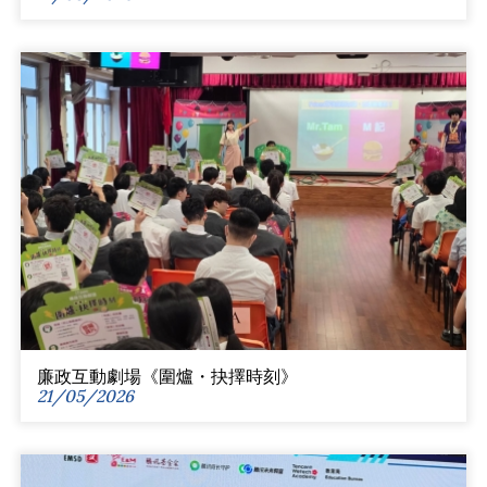
廉政互動劇場《圍爐・抉擇時刻》
21/05/2026